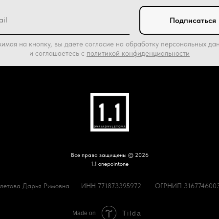
Подписаться
имая на кнопку, вы даете согласие на обработку персональных да
и соглашаетесь c
политикой конфиденциальности
Все права защищены © 2026
1.1 onepointone
летова Дарья Римовна
ИНН 771873395972
ОГРНИП 316774600
Tilda
Made on