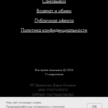
Самовывоз
Возврат и обмен
Публичная оферта
Политика конфиденциальности
Все права защищены © 2026
1.1 onepointone
ИП Давлетова Дарья Римовна
ИНН 771873395972
ОГРНИП 316774600380962
Наш сайт использует cookies.
OK
Продолжая работу вы соглашаетесь с
политикой
Tilda
Made on